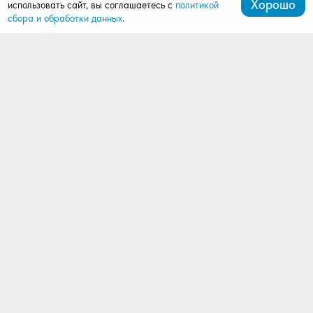
Хорошо
использовать сайт, вы соглашаетесь с
политикой
сбора и обработки данных
.
+7 (499) 288-03-84
mardi99@bk.ru
143180, Звенигород, ул. Пролетарская, д. 23к2, оф. 2
Продукция
Ворота
Рольставни
Автоматика
Комплектация