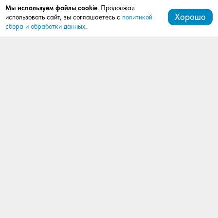
Мы используем файлы cookie
. Продолжая
Хорошо
использовать сайт, вы соглашаетесь с
политикой
сбора и обработки данных
.
+7 (499) 288-03-84
mardi99@bk.ru
143180, Звенигород, ул. Пролетарская, д. 23к2, оф. 2
Продукция
Ворота
Рольставни
Автоматика
Комплектация