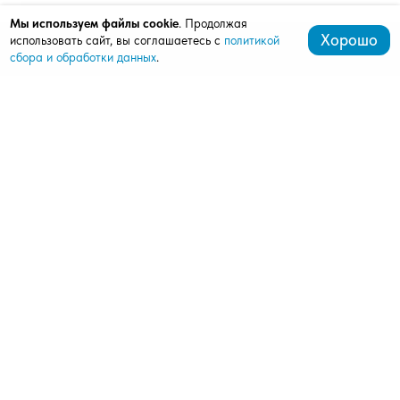
Мы используем файлы cookie
. Продолжая
Хорошо
использовать сайт, вы соглашаетесь с
политикой
сбора и обработки данных
.
+7 (499) 288-03-84
mardi99@bk.ru
143180, Звенигород, ул. Пролетарская, д. 23к2, оф. 2
Продукция
Ворота
Рольставни
Автоматика