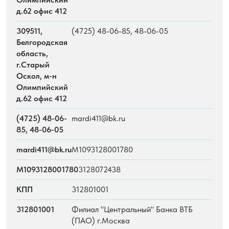
д.62 офис 412
309511,
(4725) 48-06-85, 48-06-05
Белгородская
область,
г.Старый
Оскол, м-н
Олимпийский
д.62 офис 412
(4725) 48-06-
mardi411@bk.ru
85, 48-06-05
mardi411@bk.ru
М1093128001780
М1093128001780
3128072438
КПП
312801001
312801001
Филиал "Центральный" Банка ВТБ
(ПАО) г.Москва