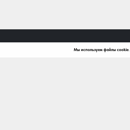
Мы используем файлы cookie
+7 (499) 288-03-84
mardi99@bk.ru