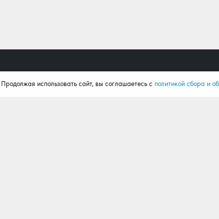
. Продолжая использовать сайт, вы соглашаетесь с
политикой сбора и о
Продукция
Поку
Ворота
Калькул
Рольставни
Портфо
Автоматика
Статьи
Комплектация
Отзывы