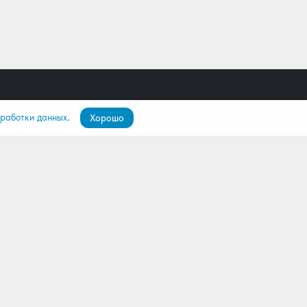
бработки данных
.
Хорошо
пателям
О компании
ятор
О нас
лио
Команда
Контакты
Дилерам