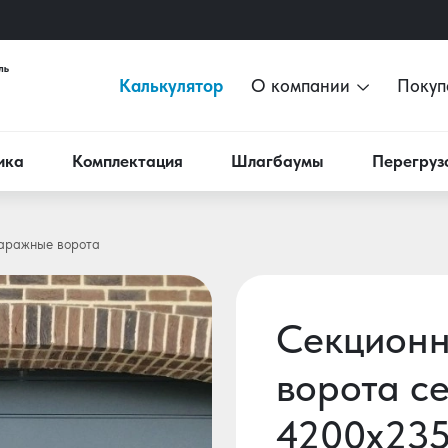
Калькулятор
О компании
Покуп
ика
Комплектация
Шлагбаумы
Перегруз
аражные ворота
Секцион
ворота се
4200х23